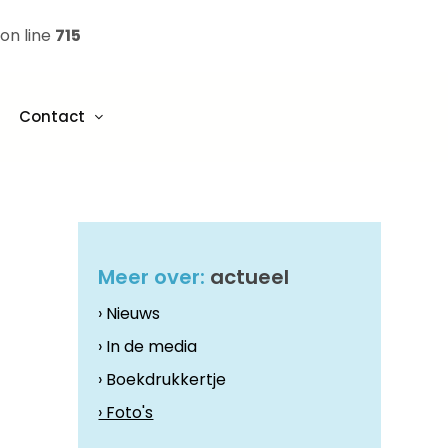
on line
715
Contact
Meer over:
actueel
› Nieuws
› In de media
› Boekdrukkertje
› Foto's