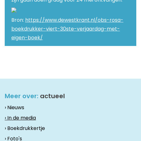
Bron:
https://www.dewestkrant.nl/obs-rosa-
boekdrukker-viert-30ste-verjaardag-met-
eigen-boek/
Meer over:
actueel
› Nieuws
› In de media
› Boekdrukkertje
› Foto's