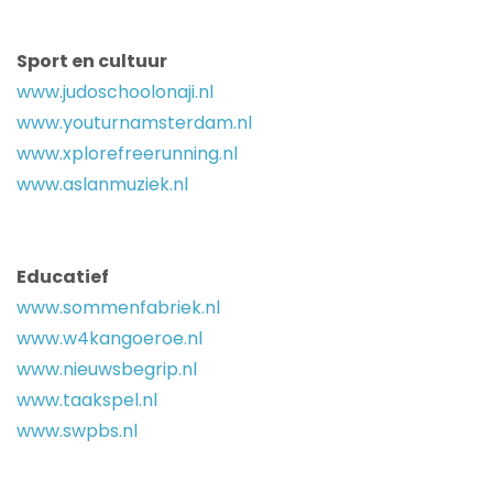
Sport en cultuur
www.judoschoolonaji.nl
www.youturnamsterdam.nl
www.xplorefreerunning.nl
www.aslanmuziek.nl
Educatief
www.sommenfabriek.nl
www.w4kangoeroe.nl
www.nieuwsbegrip.nl
www.taakspel.nl
www.swpbs.nl