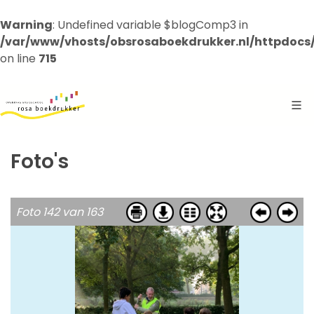
Warning
: Undefined variable $blogComp3 in
/var/www/vhosts/obsrosaboekdrukker.nl/httpdocs
on line
715
Foto's
Foto 142 van 163