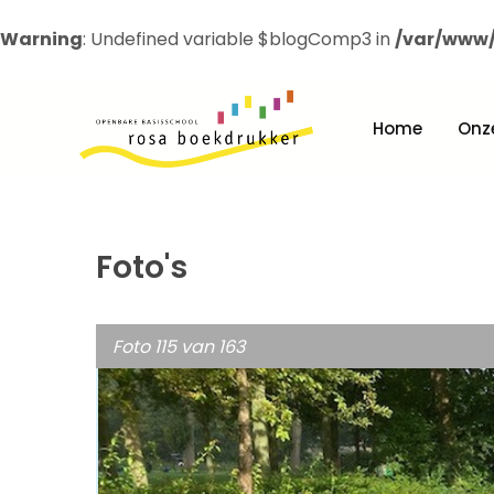
Warning
: Undefined variable $blogComp3 in
/var/www/
Home
Onz
Foto's
Foto 115 van 163