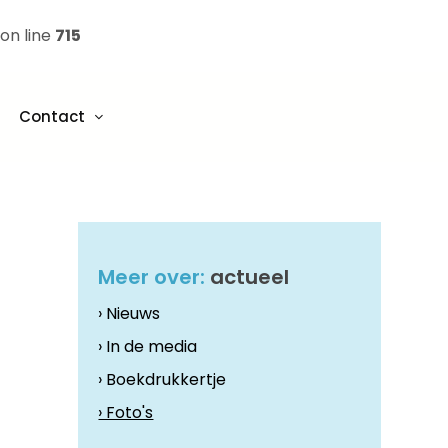
on line
715
Contact
Meer over:
actueel
› Nieuws
› In de media
› Boekdrukkertje
› Foto's