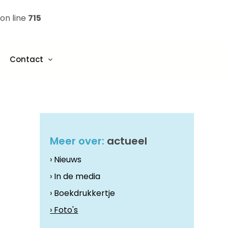
on line
715
Contact
Meer over:
actueel
› Nieuws
› In de media
› Boekdrukkertje
› Foto's